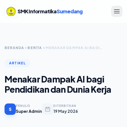
SMK Informatika
Sumedang
BERANDA
BERITA
MENAKAR DAMPAK AI BAGI PENDIDIKAN DAN DUNIA KERJA
ARTIKEL
Menakar Dampak AI bagi
Pendidikan dan Dunia Kerja
PENULIS
DITERBITKAN
S
Super Admin
19 May 2026