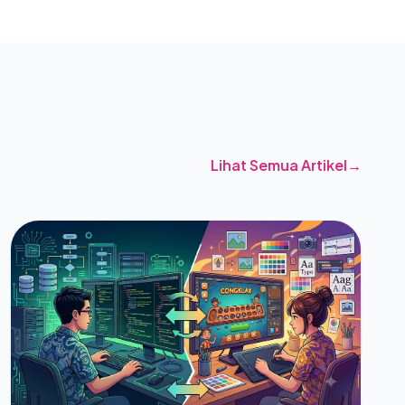
RABAgenda utama dalam bimbingan teknis
(Bimtek) kali ini difokuskan pada jalur Serbas dan
Serkom, dengan menitikberatkan pada
penyusunan Rencana Anggaran Biaya (RAB)
program agar implementasi bantuan pemerintah
dapat berjalan secara transparan, akuntabel, dan
tepat sasaran.Selain fokus pada aspek teknis
administratif, para peserta juga mendapatkan
Lihat Semua Artikel
→
pembekalan strategis langsung dari para
pemangku kebijakan tertinggi di bidang
pendidikan.Rangkaian Acara & Narasumber
UtamaKegiatan dibuka secara resmi pada hari
pertama oleh pejabat Direktorat Jenderal
Pendidikan Vokasi, Pendidikan Khusus, dan
Pendidikan Layanan Khusus, Bapak Suparto,
S.Ag, M.Ed, Ph.D., serta didahului oleh laporan
kegiatan dari Direktur SMK, Bapak Arie Wibowo
Khurniawan.Momen penting terjadi pada sesi
malam hari pertama, di mana peserta
mendapatkan arahan serta materi penguatan
kompetensi langsung dari:Prof. Dr. Abdul Mu'ti,