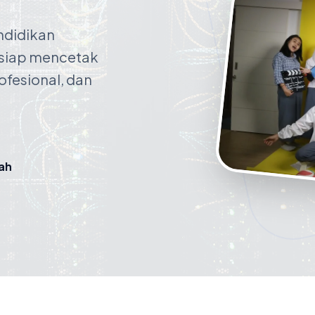
endidikan
 siap mencetak
rofesional, dan
lah