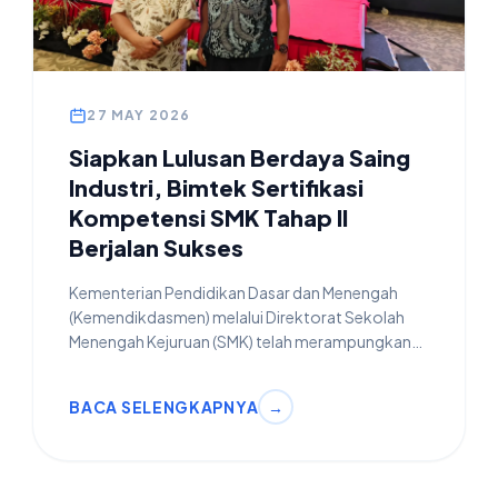
27 MAY 2026
Siapkan Lulusan Berdaya Saing
Industri, Bimtek Sertifikasi
Kompetensi SMK Tahap II
Berjalan Sukses
Kementerian Pendidikan Dasar dan Menengah
(Kemendikdasmen) melalui Direktorat Sekolah
Menengah Kejuruan (SMK) telah merampungkan
kegiatan Bimbingan Teknis (Bimtek) Bantuan
Pemerintah Program Sertifikasi Kompetensi
BACA SELENGKAPNYA
→
Murid SMK Tahun 2026 Tahap II. Kegiatan ini
menjadi salah satu upaya nyata pemerintah dalam
menjamin mutu dan keahlian siswa vokasi di
Indonesia.Acara bimbingan teknis ini telah