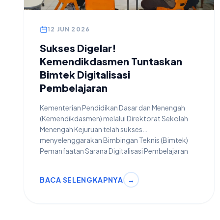
12 JUN 2026
Sukses Digelar!
Kemendikdasmen Tuntaskan
Bimtek Digitalisasi
Pembelajaran
Kementerian Pendidikan Dasar dan Menengah
(Kemendikdasmen) melalui Direktorat Sekolah
Menengah Kejuruan telah sukses
menyelenggarakan Bimbingan Teknis (Bimtek)
Pemanfaatan Sarana Digitalisasi Pembelajaran
Jenjang SMK Tahun 2026 pada hari Jumat, 12 Juni
2026.Kegiatan yang berlangsung seharian penuh
BACA SELENGKAPNYA
→
(full-day) ini merupakan wujud nyata dari
pelaksanaan Instruksi Presiden Nomor 7 Tahun
2025. Inpres tersebut secara tegas
mengamanatkan percepatan pembangunan,