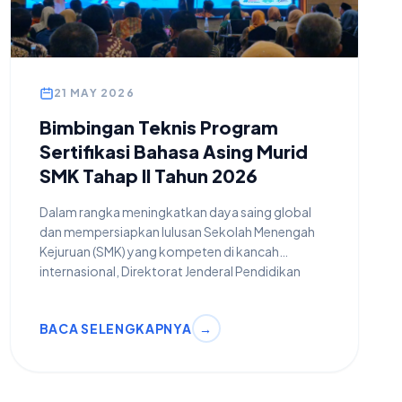
21 MAY 2026
Bimbingan Teknis Program
Sertifikasi Bahasa Asing Murid
SMK Tahap II Tahun 2026
Dalam rangka meningkatkan daya saing global
dan mempersiapkan lulusan Sekolah Menengah
Kejuruan (SMK) yang kompeten di kancah
internasional, Direktorat Jenderal Pendidikan
Vokasi menyelenggarakan kegiatan Bimbingan
Teknis Bantuan Pemerintah Program Sertifikasi
BACA SELENGKAPNYA
→
Bahasa Asing Murid SMK Tahap II. Kegiatan intensif
ini berlangsung selama empat hari, mulai dari
Selasa, 19 Mei hingga Jumat, 22 Mei 2026.Fokus
Kegiatan: Penguatan Kompetensi & Penyusunan