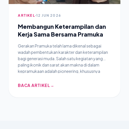
ARTIKEL
12 JUN 2026
Membangun Keterampilan dan
Kerja Sama Bersama Pramuka
Gerakan Pramuka telah lama dikenal sebagai
wadah pembentukan karakter dan keterampilan
bagi generasi muda. Salah satu kegiatan yang
paling ikonik dan sarat akan makna di dalam
kepramukaan adalah pioneering, khususnya
praktik membuat tandu darurat. Kegiatan yang
sekilas terlihat seperti sekadar mengikat tongkat
BACA ARTIKEL
→
dan tali ini, pada praktiknya merupakan simulasi
krusial yang menggabungkan kecakapan teknis
teknis, kerja sama tim, dan kesiapsiagaan
kemanusiaan.Mengasah Ketelitian melalui
Keterampilan Teknis Dalam proses pembuatan
tandu darurat, anggota Pramuka diuji
penguasaannya terhadap teknik tali-temali dasar.