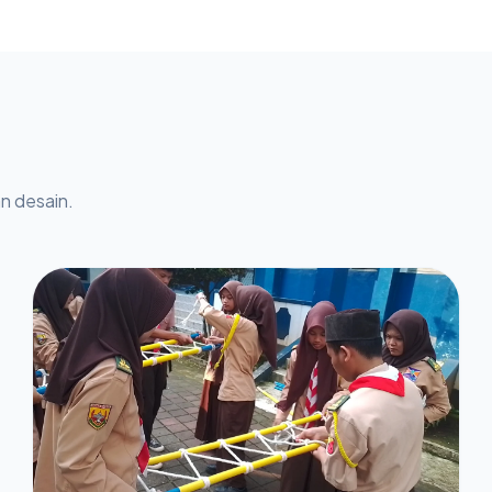
dilaksanakan selama empat hari penuh, terhitung
sejak hari Sabtu hingga Selasa, tanggal 23 sampai
dengan 26 Mei 2026. Rangkaian kegiatan dibuka
secara resmi pada Sabtu, 23 Mei 2026 pukul
13.00 WIB, dengan mengambil tempat di Swiss
Bell Hotel Serpong yang berlokasi di Jalan Lingkar
Timur BSD, Rawa Mekar Jaya, Serpong, Kota
Tangerang Selatan, Banten.Kegiatan yang
n desain.
diselenggarakan oleh Direktorat SMK ini
melibatkan para Kepala SMK yang berstatus
sebagai Calon Penerima Bantuan Pemerintah.
Berdasarkan lampiran surat resmi yang
diterbitkan, terdapat total 390 SMK dari berbagai
wilayah di Indonesia yang diundang dan terlibat
dalam bimbingan teknis tahap kedua ini.